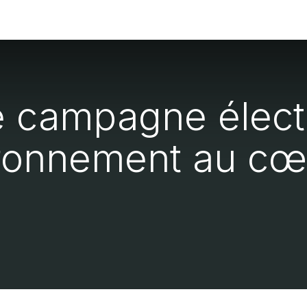
ment
Page d'accueil
 campagne électo
vironnement au cœ