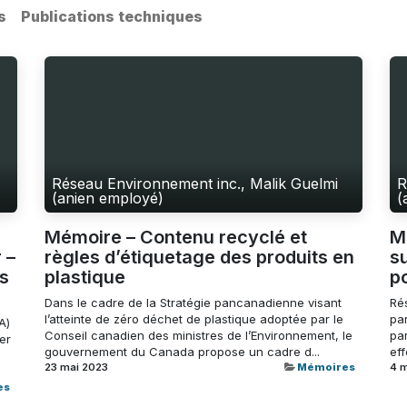
s
Publications techniques
Réseau Environnement inc., Malik Guelmi
R
(anien employé)
(
Mémoire – Contenu recyclé et
M
 –
règles d’étiquetage des produits en
s
es
plastique
p
Dans le cadre de la Stratégie pancanadienne visant
Ré
l’atteinte de zéro déchet de plastique adoptée par le
par
A)
Conseil canadien des ministres de l’Environnement, le
pa
er
gouvernement du Canada propose un cadre d...
eff
23 mai 2023
Mémoires
4 
es