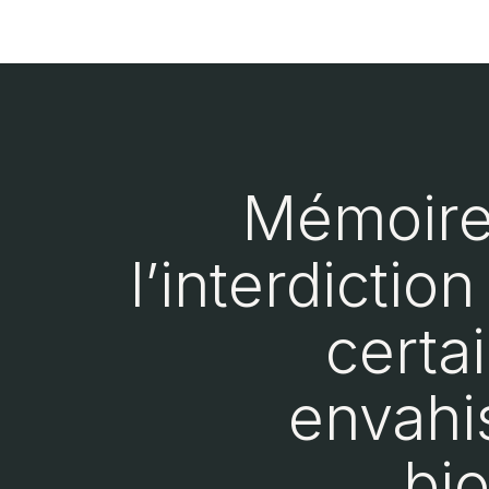
Accueil
À propos de Réseau Environne
Mémoire 
l’interdictio
certa
envahi
bi