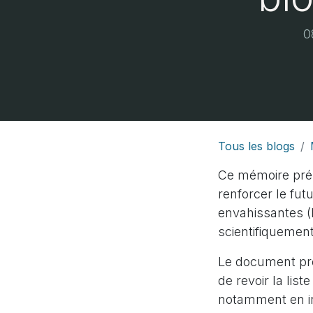
0
Tous les blogs
Ce mémoire pré
renforcer le fu
envahissantes (E
scientifiquement
Le document prop
de revoir la list
notamment en in