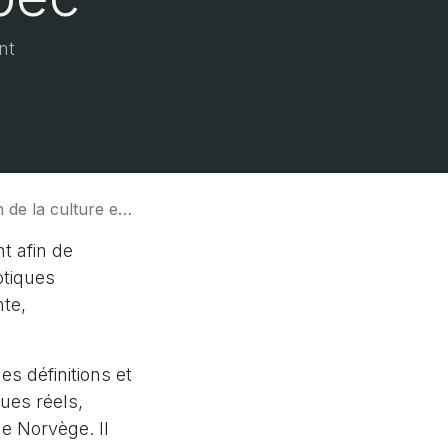
nt
 nuisibles pour la biodiversité du Québec
 afin de
otiques
nte,
es définitions et
ques réels,
e Norvège. Il