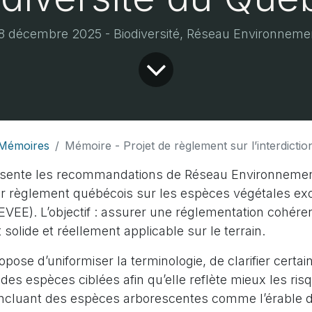
8 décembre 2025 - Biodiversité, Réseau Environneme
Mémoires
Mémoire - Projet de règlement sur l’interdiction de la culture et de la vente de certaines espèces exotiques envahissantes
sente les recommandations de Réseau Environnement
tur règlement québécois sur les espèces végétales ex
VEE). L’objectif : assurer une réglementation cohére
 solide et réellement applicable sur le terrain.
ose d’uniformiser la terminologie, de clarifier certain
e des espèces ciblées afin qu’elle reflète mieux les ris
cluant des espèces arborescentes comme l’érable d