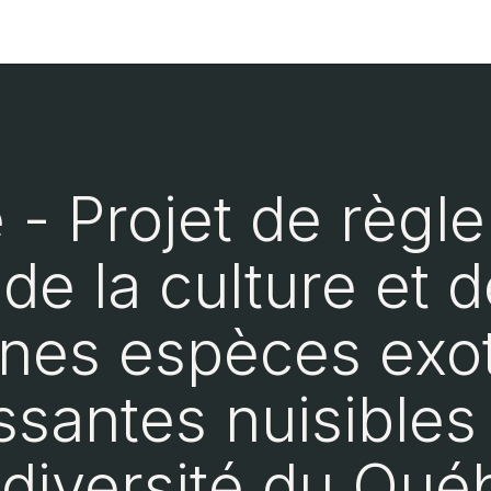
ment
Page d'accueil
- Projet de règl
n de la culture et 
ines espèces exo
ssantes nuisibles 
odiversité du Qué