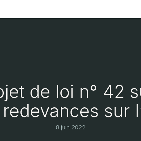
ment
Page d'accueil
et de loi n° 42 s
 redevances sur l
8 juin 2022