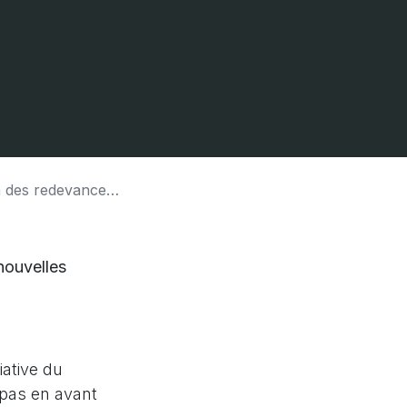
edevances sur l’eau
nouvelles
iative du
 pas en avant